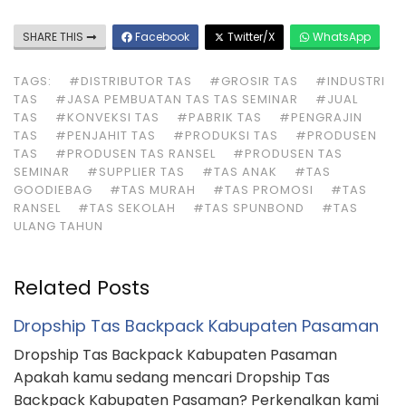
SHARE THIS
Facebook
Twitter/X
WhatsApp
TAGS:
#DISTRIBUTOR TAS
#GROSIR TAS
#INDUSTRI
TAS
#JASA PEMBUATAN TAS TAS SEMINAR
#JUAL
TAS
#KONVEKSI TAS
#PABRIK TAS
#PENGRAJIN
TAS
#PENJAHIT TAS
#PRODUKSI TAS
#PRODUSEN
TAS
#PRODUSEN TAS RANSEL
#PRODUSEN TAS
SEMINAR
#SUPPLIER TAS
#TAS ANAK
#TAS
GOODIEBAG
#TAS MURAH
#TAS PROMOSI
#TAS
RANSEL
#TAS SEKOLAH
#TAS SPUNBOND
#TAS
ULANG TAHUN
Related Posts
Dropship Tas Backpack Kabupaten Pasaman
Dropship Tas Backpack Kabupaten Pasaman
Apakah kamu sedang mencari Dropship Tas
Backpack Kabupaten Pasaman? Perkenalkan kami