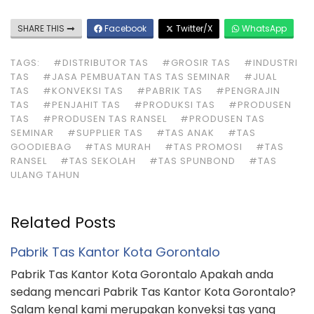
SHARE THIS
Facebook
Twitter/X
WhatsApp
TAGS:
#DISTRIBUTOR TAS
#GROSIR TAS
#INDUSTRI
TAS
#JASA PEMBUATAN TAS TAS SEMINAR
#JUAL
TAS
#KONVEKSI TAS
#PABRIK TAS
#PENGRAJIN
TAS
#PENJAHIT TAS
#PRODUKSI TAS
#PRODUSEN
TAS
#PRODUSEN TAS RANSEL
#PRODUSEN TAS
SEMINAR
#SUPPLIER TAS
#TAS ANAK
#TAS
GOODIEBAG
#TAS MURAH
#TAS PROMOSI
#TAS
RANSEL
#TAS SEKOLAH
#TAS SPUNBOND
#TAS
ULANG TAHUN
Related Posts
Pabrik Tas Kantor Kota Gorontalo
Pabrik Tas Kantor Kota Gorontalo Apakah anda
sedang mencari Pabrik Tas Kantor Kota Gorontalo?
Salam kenal kami merupakan konveksi tas yang