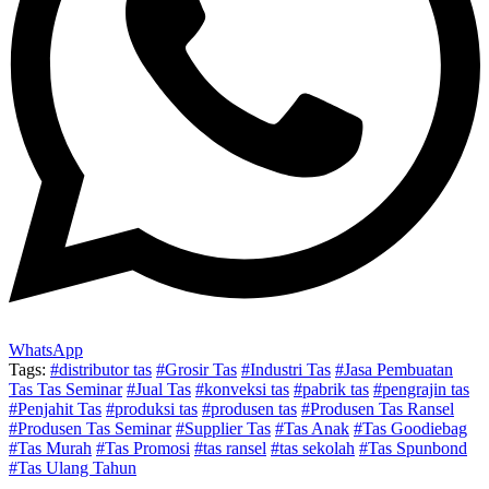
WhatsApp
Tags:
#distributor tas
#Grosir Tas
#Industri Tas
#Jasa Pembuatan
Tas Tas Seminar
#Jual Tas
#konveksi tas
#pabrik tas
#pengrajin tas
#Penjahit Tas
#produksi tas
#produsen tas
#Produsen Tas Ransel
#Produsen Tas Seminar
#Supplier Tas
#Tas Anak
#Tas Goodiebag
#Tas Murah
#Tas Promosi
#tas ransel
#tas sekolah
#Tas Spunbond
#Tas Ulang Tahun