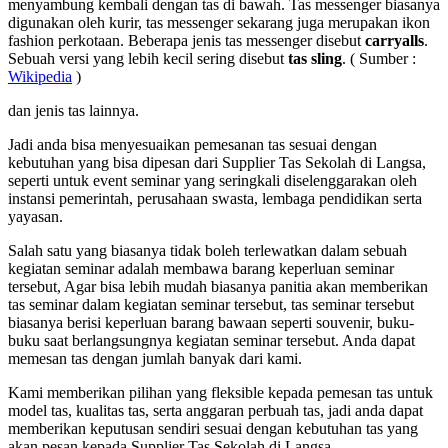
menyambung kembali dengan tas di bawah. Tas messenger biasanya
digunakan oleh kurir, tas messenger sekarang juga merupakan ikon
fashion perkotaan. Beberapa jenis tas messenger disebut
carryalls
.
Sebuah versi yang lebih kecil sering disebut
tas sling
. ( Sumber :
Wikipedia
)
dan jenis tas lainnya.
Jadi anda bisa menyesuaikan pemesanan tas sesuai dengan
kebutuhan yang bisa dipesan dari Supplier Tas Sekolah di Langsa,
seperti untuk event seminar yang seringkali diselenggarakan oleh
instansi pemerintah, perusahaan swasta, lembaga pendidikan serta
yayasan.
Salah satu yang biasanya tidak boleh terlewatkan dalam sebuah
kegiatan seminar adalah membawa barang keperluan seminar
tersebut, Agar bisa lebih mudah biasanya panitia akan memberikan
tas seminar dalam kegiatan seminar tersebut, tas seminar tersebut
biasanya berisi keperluan barang bawaan seperti souvenir, buku-
buku saat berlangsungnya kegiatan seminar tersebut. Anda dapat
memesan tas dengan jumlah banyak dari kami.
Kami memberikan pilihan yang fleksible kepada pemesan tas untuk
model tas, kualitas tas, serta anggaran perbuah tas, jadi anda dapat
memberikan keputusan sendiri sesuai dengan kebutuhan tas yang
akan pesan kepada Supplier Tas Sekolah di Langsa