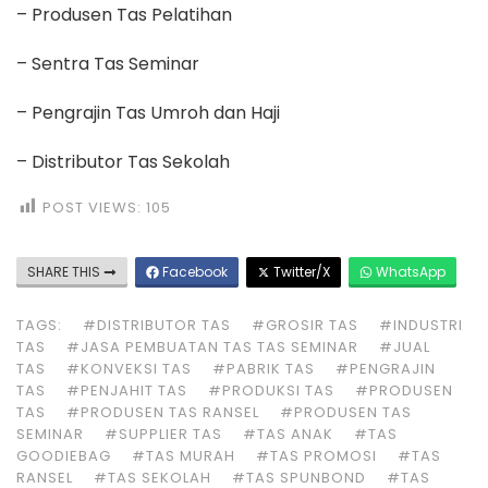
– Produsen Tas Pelatihan
– Sentra Tas Seminar
– Pengrajin Tas Umroh dan Haji
– Distributor Tas Sekolah
POST VIEWS:
105
SHARE THIS
Facebook
Twitter/X
WhatsApp
TAGS:
#DISTRIBUTOR TAS
#GROSIR TAS
#INDUSTRI
TAS
#JASA PEMBUATAN TAS TAS SEMINAR
#JUAL
TAS
#KONVEKSI TAS
#PABRIK TAS
#PENGRAJIN
TAS
#PENJAHIT TAS
#PRODUKSI TAS
#PRODUSEN
TAS
#PRODUSEN TAS RANSEL
#PRODUSEN TAS
SEMINAR
#SUPPLIER TAS
#TAS ANAK
#TAS
GOODIEBAG
#TAS MURAH
#TAS PROMOSI
#TAS
RANSEL
#TAS SEKOLAH
#TAS SPUNBOND
#TAS