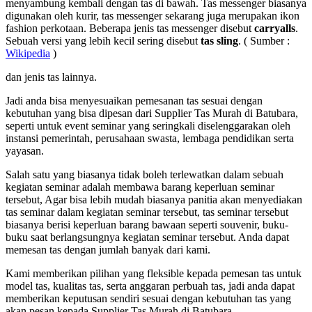
menyambung kembali dengan tas di bawah. Tas messenger biasanya
digunakan oleh kurir, tas messenger sekarang juga merupakan ikon
fashion perkotaan. Beberapa jenis tas messenger disebut
carryalls
.
Sebuah versi yang lebih kecil sering disebut
tas sling
. ( Sumber :
Wikipedia
)
dan jenis tas lainnya.
Jadi anda bisa menyesuaikan pemesanan tas sesuai dengan
kebutuhan yang bisa dipesan dari Supplier Tas Murah di Batubara,
seperti untuk event seminar yang seringkali diselenggarakan oleh
instansi pemerintah, perusahaan swasta, lembaga pendidikan serta
yayasan.
Salah satu yang biasanya tidak boleh terlewatkan dalam sebuah
kegiatan seminar adalah membawa barang keperluan seminar
tersebut, Agar bisa lebih mudah biasanya panitia akan menyediakan
tas seminar dalam kegiatan seminar tersebut, tas seminar tersebut
biasanya berisi keperluan barang bawaan seperti souvenir, buku-
buku saat berlangsungnya kegiatan seminar tersebut. Anda dapat
memesan tas dengan jumlah banyak dari kami.
Kami memberikan pilihan yang fleksible kepada pemesan tas untuk
model tas, kualitas tas, serta anggaran perbuah tas, jadi anda dapat
memberikan keputusan sendiri sesuai dengan kebutuhan tas yang
akan pesan kepada Supplier Tas Murah di Batubara