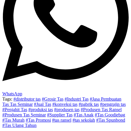
WhatsApp
Tags:
#distributor tas
#Grosir Tas
#Industri Tas
#Jasa Pembuatan
Tas Tas Seminar
#Jual Tas
#konveksi tas
#pabrik tas
#pengrajin tas
#Penjahit Tas
#produksi tas
#produsen tas
#Produsen Tas Ransel
#Produsen Tas Seminar
#Supplier Tas
#Tas Anak
#Tas Goodiebag
#Tas Murah
#Tas Promosi
#tas ransel
#tas sekolah
#Tas Spunbond
#Tas Ulang Tahun