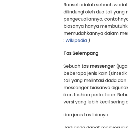
Ransel adalah sebuah wadah
dilindungi oleh dua tali yan
pengecualiannya, contohnya
biasanya hanya membutuhkan 
memudahkannya dalam memb
:
Wikipedia
)
Tas Selempang
Sebuah
tas messenger
(juga
beberapa jenis kain (sinteti
tali yang melintasi dada d
messenger biasanya digunak
ikon fashion perkotaan. Beb
versi yang lebih kecil sering
dan jenis tas lainnya.
Jadi anda dapat menyesuaik