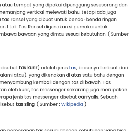
 atau tempat yang dipakai dipunggung sesesorang dan
g memanjang vertical melewati bahu, tetapi ada juga
 tas ransel yang dibuat untuk benda-benda ringan
1 tali. Tas Ransel digunakan si pemakai untuk
awa bawaan yang dimau sesuai kebutuhan. ( Sumber
 disebut
tas kurir
) adalah jenis
tas
, biasanya terbuat dari
k alami atau), yang dikenakan di atas satu bahu dengan
an menyambung kembali dengan tas di bawah. Tas
an oleh kurir, tas messenger sekarang juga merupakan
erapa jenis tas messenger disebut
carryalls
. Sebuah
 disebut
tas sling
. ( Sumber :
Wikipedia
)
an pemesanan tas sesuai dengan kebutuhan yang bisa