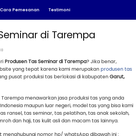
Cara Pemesanan
Testimoni
 Seminar di Tarempa
18
ri
Produsen Tas Seminar di Tarempa
? Jika benar,
ebsite yang tepat karena kami merupakan
produsen tas
ng pusat produksi tas berlokasi di kabupaten
Garut,
di Tarempa menawarkan jasa produksi tas yang anda
 Indonesia maupun luar negeri, model tas yang bisa kami
tas ransel, tas seminar, tas pelatihan, tas anak sekolah,
mroh dan haji, tas kulit asli dan macam tas lainnya.
 menghubungi nomor hp/ whatsApp dibawah ini :