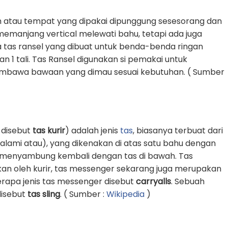
 atau tempat yang dipakai dipunggung sesesorang dan
g memanjang vertical melewati bahu, tetapi ada juga
 tas ransel yang dibuat untuk benda-benda ringan
1 tali. Tas Ransel digunakan si pemakai untuk
awa bawaan yang dimau sesuai kebutuhan. ( Sumber
 disebut
tas kurir
) adalah jenis
tas
, biasanya terbuat dari
k alami atau), yang dikenakan di atas satu bahu dengan
an menyambung kembali dengan tas di bawah. Tas
an oleh kurir, tas messenger sekarang juga merupakan
erapa jenis tas messenger disebut
carryalls
. Sebuah
 disebut
tas sling
. ( Sumber :
Wikipedia
)