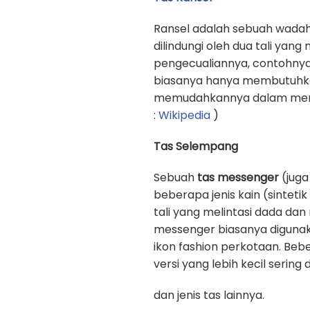
Ransel adalah sebuah wadah
dilindungi oleh dua tali yan
pengecualiannya, contohnya
biasanya hanya membutuhkan 
memudahkannya dalam memb
:
Wikipedia
)
Tas Selempang
Sebuah
tas messenger
(juga
beberapa jenis kain (sinteti
tali yang melintasi dada d
messenger biasanya digunak
ikon fashion perkotaan. Beb
versi yang lebih kecil sering
dan jenis tas lainnya.