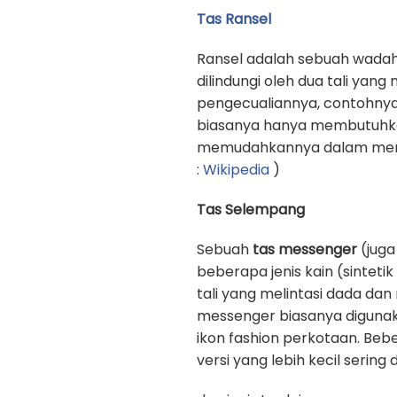
Tas Ransel
Ransel adalah sebuah wadah
dilindungi oleh dua tali yan
pengecualiannya, contohnya
biasanya hanya membutuhkan 
memudahkannya dalam memb
:
Wikipedia
)
Tas Selempang
Sebuah
tas messenger
(juga
beberapa jenis kain (sinteti
tali yang melintasi dada d
messenger biasanya digunak
ikon fashion perkotaan. Beb
versi yang lebih kecil sering