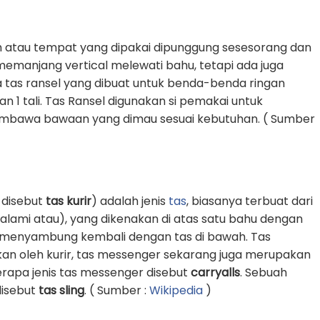
 atau tempat yang dipakai dipunggung sesesorang dan
g memanjang vertical melewati bahu, tetapi ada juga
 tas ransel yang dibuat untuk benda-benda ringan
1 tali. Tas Ransel digunakan si pemakai untuk
awa bawaan yang dimau sesuai kebutuhan. ( Sumber
 disebut
tas kurir
) adalah jenis
tas
, biasanya terbuat dari
k alami atau), yang dikenakan di atas satu bahu dengan
an menyambung kembali dengan tas di bawah. Tas
an oleh kurir, tas messenger sekarang juga merupakan
erapa jenis tas messenger disebut
carryalls
. Sebuah
 disebut
tas sling
. ( Sumber :
Wikipedia
)