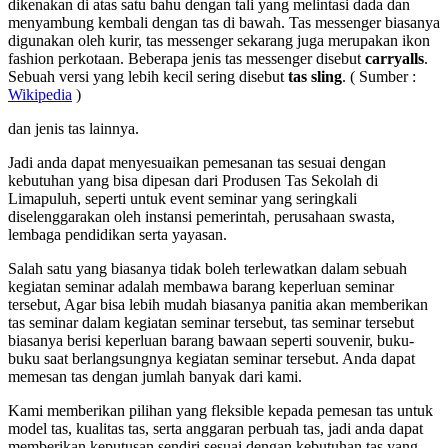
dikenakan di atas satu bahu dengan tali yang melintasi dada dan
menyambung kembali dengan tas di bawah. Tas messenger biasanya
digunakan oleh kurir, tas messenger sekarang juga merupakan ikon
fashion perkotaan. Beberapa jenis tas messenger disebut
carryalls
.
Sebuah versi yang lebih kecil sering disebut
tas sling
. ( Sumber :
Wikipedia
)
dan jenis tas lainnya.
Jadi anda dapat menyesuaikan pemesanan tas sesuai dengan
kebutuhan yang bisa dipesan dari Produsen Tas Sekolah di
Limapuluh, seperti untuk event seminar yang seringkali
diselenggarakan oleh instansi pemerintah, perusahaan swasta,
lembaga pendidikan serta yayasan.
Salah satu yang biasanya tidak boleh terlewatkan dalam sebuah
kegiatan seminar adalah membawa barang keperluan seminar
tersebut, Agar bisa lebih mudah biasanya panitia akan memberikan
tas seminar dalam kegiatan seminar tersebut, tas seminar tersebut
biasanya berisi keperluan barang bawaan seperti souvenir, buku-
buku saat berlangsungnya kegiatan seminar tersebut. Anda dapat
memesan tas dengan jumlah banyak dari kami.
Kami memberikan pilihan yang fleksible kepada pemesan tas untuk
model tas, kualitas tas, serta anggaran perbuah tas, jadi anda dapat
memberikan keputusan sendiri sesuai dengan kebutuhan tas yang