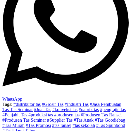
WhatsApp
Tags:
#distributor tas
#Grosir Tas
#Industri Tas
#Jasa Pembuatan
Tas Tas Seminar
#Jual Tas
#konveksi tas
#pabrik tas
#pengrajin tas
#Penjahit Tas
#produksi tas
#produsen tas
#Produsen Tas Ransel
#Produsen Tas Seminar
#Supplier Tas
#Tas Anak
#Tas Goodiebag
#Tas Murah
#Tas Promosi
#tas ransel
#tas sekolah
#Tas Spunbond
#Tas Ulang Tahun