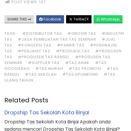
POST VIEWS:
137
SHARE THIS
Facebook
Twitter/X
WhatsApp
TAGS:
#DISTRIBUTOR TAS
#GROSIR TAS
#INDUSTRI
TAS
#JASA PEMBUATAN TAS TAS SEMINAR
#JUAL
TAS
#KONVEKSI TAS
#PABRIK TAS
#PENGRAJIN
TAS
#PENJAHIT TAS
#PRODUKSI TAS
#PRODUSEN
TAS
#PRODUSEN TAS RANSEL
#PRODUSEN TAS
SEMINAR
#SUPPLIER TAS
#TAS ANAK
#TAS
GOODIEBAG
#TAS MURAH
#TAS PROMOSI
#TAS
RANSEL
#TAS SEKOLAH
#TAS SPUNBOND
#TAS
ULANG TAHUN
Related Posts
Dropship Tas Sekolah Kota Binjai
Dropship Tas Sekolah Kota Binjai Apakah anda
sedang mencari Dropship Tas Sekolah Kota Binjai?