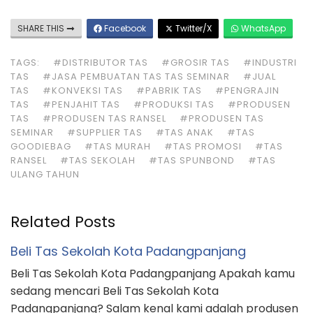
SHARE THIS
Facebook
Twitter/X
WhatsApp
TAGS:
#DISTRIBUTOR TAS
#GROSIR TAS
#INDUSTRI
TAS
#JASA PEMBUATAN TAS TAS SEMINAR
#JUAL
TAS
#KONVEKSI TAS
#PABRIK TAS
#PENGRAJIN
TAS
#PENJAHIT TAS
#PRODUKSI TAS
#PRODUSEN
TAS
#PRODUSEN TAS RANSEL
#PRODUSEN TAS
SEMINAR
#SUPPLIER TAS
#TAS ANAK
#TAS
GOODIEBAG
#TAS MURAH
#TAS PROMOSI
#TAS
RANSEL
#TAS SEKOLAH
#TAS SPUNBOND
#TAS
ULANG TAHUN
Related Posts
Beli Tas Sekolah Kota Padangpanjang
Beli Tas Sekolah Kota Padangpanjang Apakah kamu
sedang mencari Beli Tas Sekolah Kota
Padangpanjang? Salam kenal kami adalah produsen