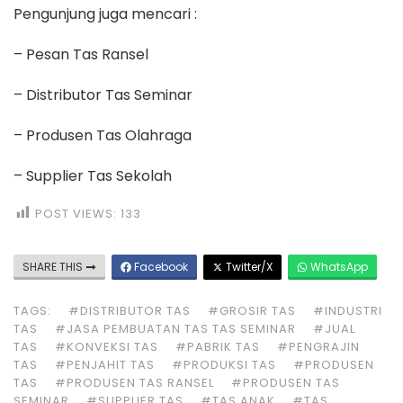
Pengunjung juga mencari :
– Pesan Tas Ransel
– Distributor Tas Seminar
– Produsen Tas Olahraga
– Supplier Tas Sekolah
POST VIEWS:
133
SHARE THIS
Facebook
Twitter/X
WhatsApp
TAGS:
#DISTRIBUTOR TAS
#GROSIR TAS
#INDUSTRI
TAS
#JASA PEMBUATAN TAS TAS SEMINAR
#JUAL
TAS
#KONVEKSI TAS
#PABRIK TAS
#PENGRAJIN
TAS
#PENJAHIT TAS
#PRODUKSI TAS
#PRODUSEN
TAS
#PRODUSEN TAS RANSEL
#PRODUSEN TAS
SEMINAR
#SUPPLIER TAS
#TAS ANAK
#TAS