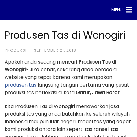
Skip
MENU
to
content
Produsen Tas di Wonogiri
PRODUKSI
·
SEPTEMBER 21, 2018
Apakah anda sedang mencari
Produsen Tas di
Wonogiri
? Jika benar, sekarang anda berada di
website yang tepat karena kami merupakan
produsen tas
langsung tangan pertama yang pusat
produksi tas berlokasi di kota
Garut, Jawa Barat.
Kita Produsen Tas di Wonogiri menawarkan jasa
produksi tas yang anda butuhkan ke seluruh wilayah
Indonesia maupun luar negeri, model tas yang dapat
kami produksi antara lain seperti tas ransel, tas
seminar, tas pelatihan, tas anak sekolah, tas travel,