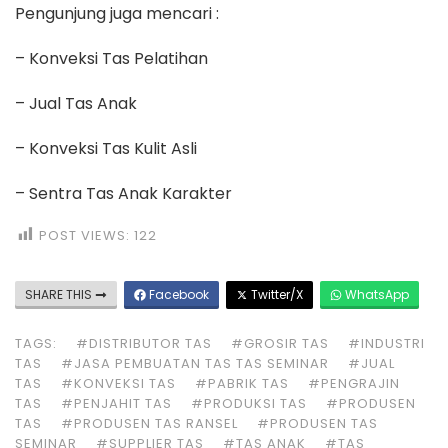
Pengunjung juga mencari :
– Konveksi Tas Pelatihan
– Jual Tas Anak
– Konveksi Tas Kulit Asli
– Sentra Tas Anak Karakter
POST VIEWS:
122
SHARE THIS
Facebook
Twitter/X
WhatsApp
TAGS:
#DISTRIBUTOR TAS
#GROSIR TAS
#INDUSTRI
TAS
#JASA PEMBUATAN TAS TAS SEMINAR
#JUAL
TAS
#KONVEKSI TAS
#PABRIK TAS
#PENGRAJIN
TAS
#PENJAHIT TAS
#PRODUKSI TAS
#PRODUSEN
TAS
#PRODUSEN TAS RANSEL
#PRODUSEN TAS
SEMINAR
#SUPPLIER TAS
#TAS ANAK
#TAS