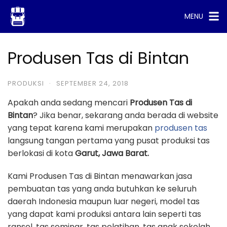
Skip
MENU
to
content
Produsen Tas di Bintan
PRODUKSI
·
SEPTEMBER 24, 2018
Apakah anda sedang mencari
Produsen Tas di
Bintan
? Jika benar, sekarang anda berada di website
yang tepat karena kami merupakan
produsen tas
langsung tangan pertama yang pusat produksi tas
berlokasi di kota
Garut, Jawa Barat.
Kami Produsen Tas di Bintan menawarkan jasa
pembuatan tas yang anda butuhkan ke seluruh
daerah Indonesia maupun luar negeri, model tas
yang dapat kami produksi antara lain seperti tas
ransel, tas seminar, tas pelatihan, tas anak sekolah,