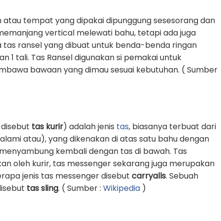
 atau tempat yang dipakai dipunggung sesesorang dan
g memanjang vertical melewati bahu, tetapi ada juga
 tas ransel yang dibuat untuk benda-benda ringan
1 tali. Tas Ransel digunakan si pemakai untuk
awa bawaan yang dimau sesuai kebutuhan. ( Sumber
 disebut
tas kurir
) adalah jenis
tas
, biasanya terbuat dari
k alami atau), yang dikenakan di atas satu bahu dengan
an menyambung kembali dengan tas di bawah. Tas
an oleh kurir, tas messenger sekarang juga merupakan
erapa jenis tas messenger disebut
carryalls
. Sebuah
 disebut
tas sling
. ( Sumber :
Wikipedia
)