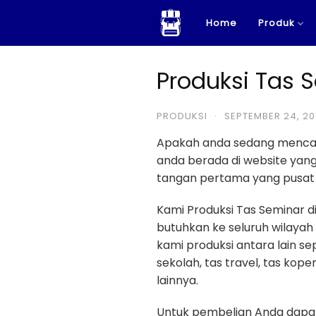
Skip
Home
Produk
to
content
Produksi Tas 
PRODUKSI
·
SEPTEMBER 24, 20
Apakah anda sedang menca
anda berada di website ya
tangan pertama yang pusat p
Kami Produksi Tas Seminar d
butuhkan ke seluruh wilayah
kami produksi antara lain sep
sekolah, tas travel, tas kope
lainnya.
Untuk pembelian Anda dapat