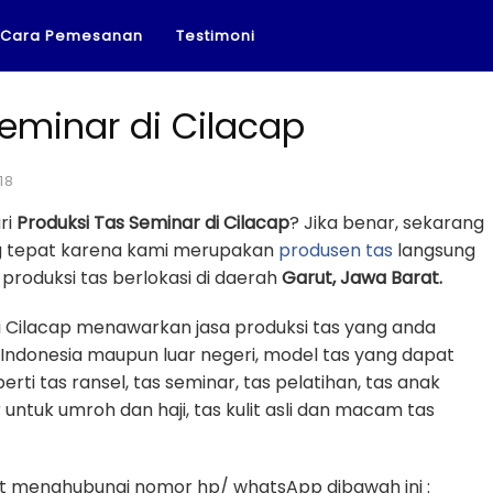
Cara Pemesanan
Testimoni
Seminar di Cilacap
18
ri
Produksi Tas Seminar di Cilacap
? Jika benar, sekarang
ng tepat karena kami merupakan
produsen tas
langsung
roduksi tas berlokasi di daerah
Garut, Jawa Barat.
i Cilacap menawarkan jasa produksi tas yang anda
 Indonesia maupun luar negeri, model tas yang dapat
erti tas ransel, tas seminar, tas pelatihan, tas anak
r untuk umroh dan haji, tas kulit asli dan macam tas
 menghubungi nomor hp/ whatsApp dibawah ini :