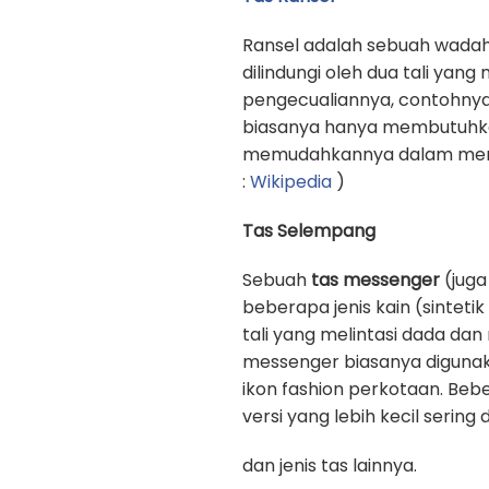
Ransel adalah sebuah wadah
dilindungi oleh dua tali yan
pengecualiannya, contohnya
biasanya hanya membutuhkan 
memudahkannya dalam memb
:
Wikipedia
)
Tas Selempang
Sebuah
tas messenger
(juga
beberapa jenis kain (sinteti
tali yang melintasi dada d
messenger biasanya digunak
ikon fashion perkotaan. Beb
versi yang lebih kecil sering
dan jenis tas lainnya.