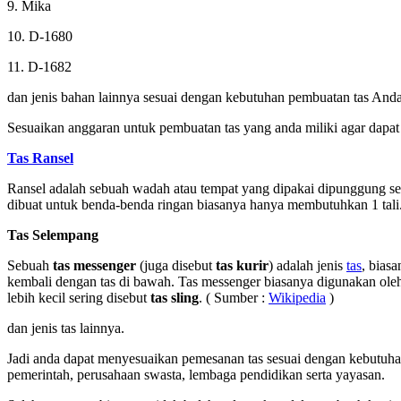
9. Mika
10. D-1680
11. D-1682
dan jenis bahan lainnya sesuai dengan kebutuhan pembuatan tas Anda
Sesuaikan anggaran untuk pembuatan tas yang anda miliki agar dapat 
Tas Ransel
Ransel adalah sebuah wadah atau tempat yang dipakai dipunggung sese
dibuat untuk benda-benda ringan biasanya hanya membutuhkan 1 ta
Tas Selempang
Sebuah
tas messenger
(juga disebut
tas kurir
) adalah jenis
tas
, bias
kembali dengan tas di bawah. Tas messenger biasanya digunakan oleh 
lebih kecil sering disebut
tas sling
. ( Sumber :
Wikipedia
)
dan jenis tas lainnya.
Jadi anda dapat menyesuaikan pemesanan tas sesuai dengan kebutuhan 
pemerintah, perusahaan swasta, lembaga pendidikan serta yayasan.