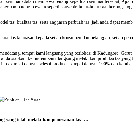
atan seminar adalah membawa barang keperluan seminar tersebut, Agar 
si keperluan barang bawaan seperti souvenir, buku-buku saat berlangsu
el tas, kualitas tas, serta anggaran perbuah tas, jadi anda dapat mem
a kualitas kepuasan kepada setiap konsumen dan pelanggan, setiap pem
ndatangi tempat kami langsung yang berlokasi di Kadungora, Garut, 
 anda siapkan, kemudian kami langsung melakukan produksi tas yang 
si tas sampai dengan selesai produksi sampai dengan 100% dan kami a
sung yang telah melakukan pemesanan tas ….