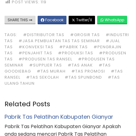
POST VIEWS:
119
SHARE THIS
Facebook
Twitter/X
WhatsApp
TAGS:
#DISTRIBUTOR TAS
#GROSIR TAS
#INDUSTRI
TAS
#JASA PEMBUATAN TAS TAS SEMINAR
#JUAL
TAS
#KONVEKSI TAS
#PABRIK TAS
#PENGRAJIN
TAS
#PENJAHIT TAS
#PRODUKSI TAS
#PRODUSEN
TAS
#PRODUSEN TAS RANSEL
#PRODUSEN TAS
SEMINAR
#SUPPLIER TAS
#TAS ANAK
#TAS
GOODIEBAG
#TAS MURAH
#TAS PROMOSI
#TAS
RANSEL
#TAS SEKOLAH
#TAS SPUNBOND
#TAS
ULANG TAHUN
Related Posts
Pabrik Tas Pelatihan Kabupaten Gianyar
Pabrik Tas Pelatihan Kabupaten Gianyar Apakah
anda sedang mencari Pabrik Tas Pelatihan