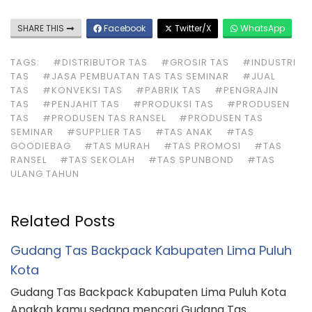
SHARE THIS
Facebook
Twitter/X
WhatsApp
TAGS:
#DISTRIBUTOR TAS
#GROSIR TAS
#INDUSTRI
TAS
#JASA PEMBUATAN TAS TAS SEMINAR
#JUAL
TAS
#KONVEKSI TAS
#PABRIK TAS
#PENGRAJIN
TAS
#PENJAHIT TAS
#PRODUKSI TAS
#PRODUSEN
TAS
#PRODUSEN TAS RANSEL
#PRODUSEN TAS
SEMINAR
#SUPPLIER TAS
#TAS ANAK
#TAS
GOODIEBAG
#TAS MURAH
#TAS PROMOSI
#TAS
RANSEL
#TAS SEKOLAH
#TAS SPUNBOND
#TAS
ULANG TAHUN
Related Posts
Gudang Tas Backpack Kabupaten Lima Puluh
Kota
Gudang Tas Backpack Kabupaten Lima Puluh Kota
Apakah kamu sedang mencari Gudang Tas