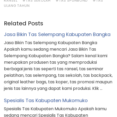
merupakan produsen tas yang memproduksi
berbagai jenis tas seperti tas ransel, tas seminar
pelatihan, tas selempang, tas sekolah, tas backpack,
original leather bags, tas koper, tas promosi maupun
jenis tas lainnya yang dapat kami produksi. Klik …
Spesialis Tas Kabupaten Mukomuko
Spesialis Tas Kabupaten Mukomuko Apakah kamu
sedang mencari Spesialis Tas Kabupaten
Mukomuko? Salam kenal kami adalah konveksi tas
yang membuat berbagai macam tas seperti tas
ransel, tas seminar pelatihan, tas selempang, tas
anak sekolah, tas backpack, tas kulit asli, tas umroh
& haji, tas promosi maupun jenis tas lainnya yang
dapat kami produksi. Klik TOMBOL …
Pusat Tas Umroh & Haji Kabupaten Gianyar
Pusat Tas Umroh & Haji Kabupaten Gianyar Apakah