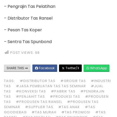
SHARE THIS
Facebook
Twitter/X
WhatsApp
TAGS:
#DISTRIBUTOR TAS
#GROSIR TAS
#INDUSTRI
TAS
#JASA PEMBUATAN TAS TAS SEMINAR
#JUAL
TAS
#KONVEKSI TAS
#PABRIK TAS
#PENGRAJIN
TAS
#PENJAHIT TAS
#PRODUKSI TAS
#PRODUSEN
TAS
#PRODUSEN TAS RANSEL
#PRODUSEN TAS
SEMINAR
#SUPPLIER TAS
#TAS ANAK
#TAS
GOODIEBAG
#TAS MURAH
#TAS PROMOSI
#TAS
RANSEL
#TAS SEKOLAH
#TAS SPUNBOND
#TAS
ULANG TAHUN
Related Posts
Jasa Bikin Tas Selempang Kabupaten Bangka
Jasa Bikin Tas Selempang Kabupaten Bangka
Apakah kamu sedang mencari Jasa Bikin Tas
Selempang Kabupaten Bangka? Salam kenal kami