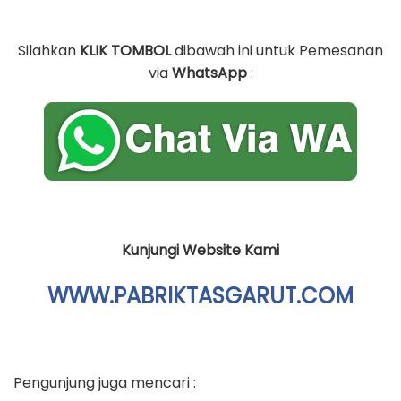
Kunjungi Website Kami
WWW.PABRIKTASGARUT.COM
Pengunjung juga mencari :
– Pengrajin Tas Pelatihan
– Distributor Tas Ransel
– Pesan Tas Koper
– Sentra Tas Spunbond
POST VIEWS:
98