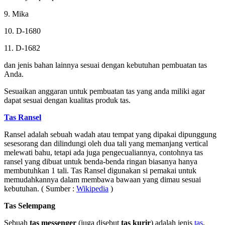
9. Mika
10. D-1680
11. D-1682
dan jenis bahan lainnya sesuai dengan kebutuhan pembuatan tas
Anda.
Sesuaikan anggaran untuk pembuatan tas yang anda miliki agar
dapat sesuai dengan kualitas produk tas.
Tas Ransel
Ransel adalah sebuah wadah atau tempat yang dipakai dipunggung
sesesorang dan dilindungi oleh dua tali yang memanjang vertical
melewati bahu, tetapi ada juga pengecualiannya, contohnya tas
ransel yang dibuat untuk benda-benda ringan biasanya hanya
membutuhkan 1 tali. Tas Ransel digunakan si pemakai untuk
memudahkannya dalam membawa bawaan yang dimau sesuai
kebutuhan. ( Sumber :
Wikipedia
)
Tas Selempang
Sebuah
tas messenger
(juga disebut
tas kurir
) adalah jenis
tas
,