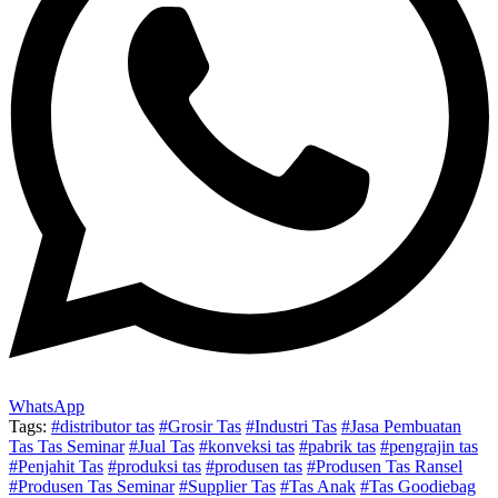
WhatsApp
Tags:
#distributor tas
#Grosir Tas
#Industri Tas
#Jasa Pembuatan
Tas Tas Seminar
#Jual Tas
#konveksi tas
#pabrik tas
#pengrajin tas
#Penjahit Tas
#produksi tas
#produsen tas
#Produsen Tas Ransel
#Produsen Tas Seminar
#Supplier Tas
#Tas Anak
#Tas Goodiebag