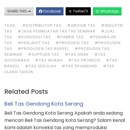
SHARE THIS
Facebook
Twitter/X
WhatsApp
TAGS:
#DISTRIBUTOR TAS
#GROSIR TAS
#INDUSTRI
TAS
#JASA PEMBUATAN TAS TAS SEMINAR
#JUAL
TAS
#KONVEKSI TAS
#PABRIK TAS
#PENGRAJIN
TAS
#PENJAHIT TAS
#PRODUKSI TAS
#PRODUSEN
TAS
#PRODUSEN TAS RANSEL
#PRODUSEN TAS
SEMINAR
#SUPPLIER TAS
#TAS ANAK
#TAS
GOODIEBAG
#TAS MURAH
#TAS PROMOSI
#TAS
RANSEL
#TAS SEKOLAH
#TAS SPUNBOND
#TAS
ULANG TAHUN
Related Posts
Beli Tas Gendong Kota Serang
Beli Tas Gendong Kota Serang Apakah anda sedang
mencari Beli Tas Gendong Kota Serang? Salam kenal
kami adalah konveksi tas yang memproduksi