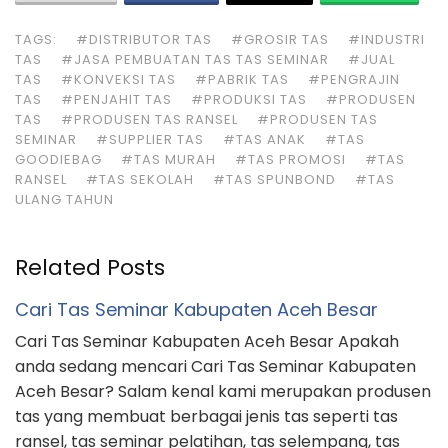
TAGS:
#DISTRIBUTOR TAS
#GROSIR TAS
#INDUSTRI
TAS
#JASA PEMBUATAN TAS TAS SEMINAR
#JUAL
TAS
#KONVEKSI TAS
#PABRIK TAS
#PENGRAJIN
TAS
#PENJAHIT TAS
#PRODUKSI TAS
#PRODUSEN
TAS
#PRODUSEN TAS RANSEL
#PRODUSEN TAS
SEMINAR
#SUPPLIER TAS
#TAS ANAK
#TAS
GOODIEBAG
#TAS MURAH
#TAS PROMOSI
#TAS
RANSEL
#TAS SEKOLAH
#TAS SPUNBOND
#TAS
ULANG TAHUN
Related Posts
Cari Tas Seminar Kabupaten Aceh Besar
Cari Tas Seminar Kabupaten Aceh Besar Apakah
anda sedang mencari Cari Tas Seminar Kabupaten
Aceh Besar? Salam kenal kami merupakan produsen
tas yang membuat berbagai jenis tas seperti tas
ransel, tas seminar pelatihan, tas selempang, tas