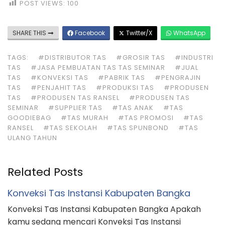
POST VIEWS:
100
SHARE THIS
Facebook
Twitter/X
WhatsApp
TAGS:
#DISTRIBUTOR TAS
#GROSIR TAS
#INDUSTRI
TAS
#JASA PEMBUATAN TAS TAS SEMINAR
#JUAL
TAS
#KONVEKSI TAS
#PABRIK TAS
#PENGRAJIN
TAS
#PENJAHIT TAS
#PRODUKSI TAS
#PRODUSEN
TAS
#PRODUSEN TAS RANSEL
#PRODUSEN TAS
SEMINAR
#SUPPLIER TAS
#TAS ANAK
#TAS
GOODIEBAG
#TAS MURAH
#TAS PROMOSI
#TAS
RANSEL
#TAS SEKOLAH
#TAS SPUNBOND
#TAS
ULANG TAHUN
Related Posts
Konveksi Tas Instansi Kabupaten Bangka
Konveksi Tas Instansi Kabupaten Bangka Apakah
kamu sedang mencari Konveksi Tas Instansi