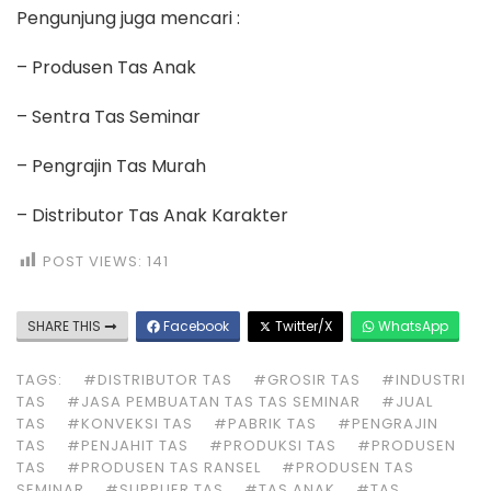
Pengunjung juga mencari :
– Produsen Tas Anak
– Sentra Tas Seminar
– Pengrajin Tas Murah
– Distributor Tas Anak Karakter
POST VIEWS:
141
SHARE THIS
Facebook
Twitter/X
WhatsApp
TAGS:
#DISTRIBUTOR TAS
#GROSIR TAS
#INDUSTRI
TAS
#JASA PEMBUATAN TAS TAS SEMINAR
#JUAL
TAS
#KONVEKSI TAS
#PABRIK TAS
#PENGRAJIN
TAS
#PENJAHIT TAS
#PRODUKSI TAS
#PRODUSEN
TAS
#PRODUSEN TAS RANSEL
#PRODUSEN TAS
SEMINAR
#SUPPLIER TAS
#TAS ANAK
#TAS