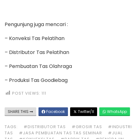
Pengunjung juga mencari :
– Konveksi Tas Pelatihan
– Distributor Tas Pelatihan
– Pembuatan Tas Olahraga
– Produksi Tas Goodiebag
POST VIEWS:
111
SHARE THIS
Facebook
Twitter/X
WhatsApp
TAGS:
#DISTRIBUTOR TAS
#GROSIR TAS
#INDUSTRI
TAS
#JASA PEMBUATAN TAS TAS SEMINAR
#JUAL