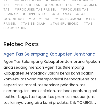
TAS
#KONVEKSI TAS
#PABRIK TAS
#PENGRAJIN
TAS
#PENJAHIT TAS
#PRODUKSI TAS
#PRODUSEN
TAS
#PRODUSEN TAS RANSEL
#PRODUSEN TAS
SEMINAR
#SUPPLIER TAS
#TAS ANAK
#TAS
GOODIEBAG
#TAS MURAH
#TAS PROMOSI
#TAS
RANSEL
#TAS SEKOLAH
#TAS SPUNBOND
#TAS
ULANG TAHUN
Related Posts
Agen Tas Selempang Kabupaten Jembrana
Agen Tas Selempang Kabupaten Jembrana Apakah
anda sedang mencari Agen Tas Selempang
Kabupaten Jembrana? Salam kenal kami adalah
konveksi tas yang memproduksi berbagai jenis tas
seperti tas ransel, tas seminar pelatihan, tas
slempang, tas anak sekolah, tas backpack, original
leather bags, tas koper, tas promosi maupun jenis
tas lainnya yang bisa kami produksi. Klik TOMBOL …