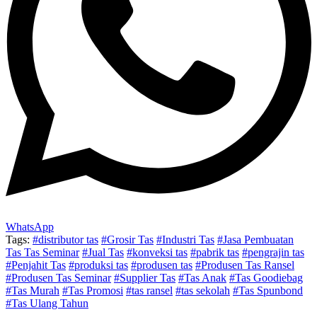
WhatsApp
Tags:
#distributor tas
#Grosir Tas
#Industri Tas
#Jasa Pembuatan
Tas Tas Seminar
#Jual Tas
#konveksi tas
#pabrik tas
#pengrajin tas
#Penjahit Tas
#produksi tas
#produsen tas
#Produsen Tas Ransel
#Produsen Tas Seminar
#Supplier Tas
#Tas Anak
#Tas Goodiebag
#Tas Murah
#Tas Promosi
#tas ransel
#tas sekolah
#Tas Spunbond
#Tas Ulang Tahun