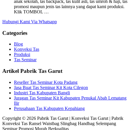
anak sekolah, tas backpack, tas kulit asli, tas umroh & haji, tas
promosi maupun jenis tas lainnya yang dapat kami produksi.
Klik TOMBOL …
Hubungi Kami Via Whatsapp
Categories
Blog
Konveksi Tas
Produksi
Tas Seminar
Artikel Pabrik Tas Garut
Reseller Tas Seminar Kota Padang
Jasa Buat Tas Seminar Kit Kota Cilegon
Industri Tas Kabupaten Bangli
Juragan Tas Seminar Kit Kabupaten Penukal Abab Lematang
Ilir
Perusahaan Tas Kabupaten Kepahiang
Copyright © 2026 Pabrik Tas Garut | Konveksi Tas Garut | Pabrik
Konveksi Tas Ransel Waistbag Slingbag Handbag Selempang
Seminar Promosi Murah Berkualitas