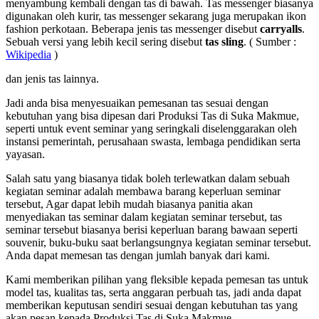
menyambung kembali dengan tas di bawah. Tas messenger biasanya
digunakan oleh kurir, tas messenger sekarang juga merupakan ikon
fashion perkotaan. Beberapa jenis tas messenger disebut
carryalls
.
Sebuah versi yang lebih kecil sering disebut
tas sling
. ( Sumber :
Wikipedia
)
dan jenis tas lainnya.
Jadi anda bisa menyesuaikan pemesanan tas sesuai dengan
kebutuhan yang bisa dipesan dari Produksi Tas di Suka Makmue,
seperti untuk event seminar yang seringkali diselenggarakan oleh
instansi pemerintah, perusahaan swasta, lembaga pendidikan serta
yayasan.
Salah satu yang biasanya tidak boleh terlewatkan dalam sebuah
kegiatan seminar adalah membawa barang keperluan seminar
tersebut, Agar dapat lebih mudah biasanya panitia akan
menyediakan tas seminar dalam kegiatan seminar tersebut, tas
seminar tersebut biasanya berisi keperluan barang bawaan seperti
souvenir, buku-buku saat berlangsungnya kegiatan seminar tersebut.
Anda dapat memesan tas dengan jumlah banyak dari kami.
Kami memberikan pilihan yang fleksible kepada pemesan tas untuk
model tas, kualitas tas, serta anggaran perbuah tas, jadi anda dapat
memberikan keputusan sendiri sesuai dengan kebutuhan tas yang
akan pesan kepada Produksi Tas di Suka Makmue