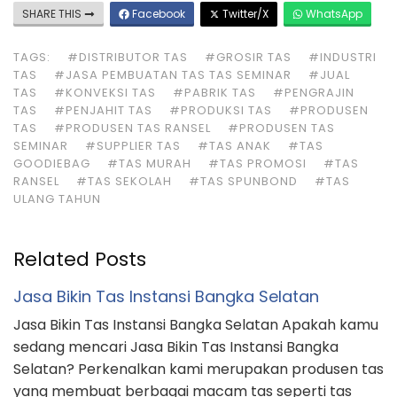
SHARE THIS
Facebook
Twitter/X
WhatsApp
TAGS:
#DISTRIBUTOR TAS
#GROSIR TAS
#INDUSTRI
TAS
#JASA PEMBUATAN TAS TAS SEMINAR
#JUAL
TAS
#KONVEKSI TAS
#PABRIK TAS
#PENGRAJIN
TAS
#PENJAHIT TAS
#PRODUKSI TAS
#PRODUSEN
TAS
#PRODUSEN TAS RANSEL
#PRODUSEN TAS
SEMINAR
#SUPPLIER TAS
#TAS ANAK
#TAS
GOODIEBAG
#TAS MURAH
#TAS PROMOSI
#TAS
RANSEL
#TAS SEKOLAH
#TAS SPUNBOND
#TAS
ULANG TAHUN
Related Posts
Jasa Bikin Tas Instansi Bangka Selatan
Jasa Bikin Tas Instansi Bangka Selatan Apakah kamu
sedang mencari Jasa Bikin Tas Instansi Bangka
Selatan? Perkenalkan kami merupakan produsen tas
yang membuat berbagai macam tas seperti tas