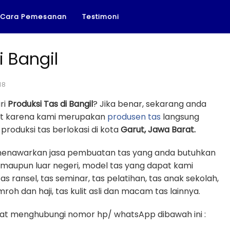
Cara Pemesanan
Testimoni
i Bangil
18
ri
Produksi Tas di Bangil
? Jika benar, sekarang anda
pat karena kami merupakan
produsen tas
langsung
roduksi tas berlokasi di kota
Garut, Jawa Barat.
l menawarkan jasa pembuatan tas yang anda butuhkan
a maupun luar negeri, model tas yang dapat kami
tas ransel, tas seminar, tas pelatihan, tas anak sekolah,
mroh dan haji, tas kulit asli dan macam tas lainnya.
t menghubungi nomor hp/ whatsApp dibawah ini :