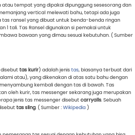
 atau tempat yang dipakai dipunggung sesesorang dan
g memanjang vertical melewati bahu, tetapi ada juga
 tas ransel yang dibuat untuk benda-benda ringan
1 tali. Tas Ransel digunakan si pemakai untuk
awa bawaan yang dimau sesuai kebutuhan. ( Sumber
 disebut
tas kurir
) adalah jenis
tas
, biasanya terbuat dari
k alami atau), yang dikenakan di atas satu bahu dengan
an menyambung kembali dengan tas di bawah. Tas
an oleh kurir, tas messenger sekarang juga merupakan
erapa jenis tas messenger disebut
carryalls
. Sebuah
 disebut
tas sling
. ( Sumber :
Wikipedia
)
n pemesanan tas sesuai dengan kebutuhan yang bisa