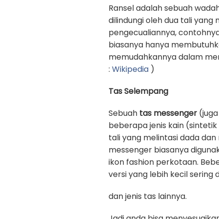
Ransel adalah sebuah wadah
dilindungi oleh dua tali yan
pengecualiannya, contohnya
biasanya hanya membutuhkan 
memudahkannya dalam memb
:
Wikipedia
)
Tas Selempang
Sebuah
tas messenger
(juga
beberapa jenis kain (sinteti
tali yang melintasi dada d
messenger biasanya digunak
ikon fashion perkotaan. Beb
versi yang lebih kecil sering
dan jenis tas lainnya.
Jadi anda bisa menyesuaika