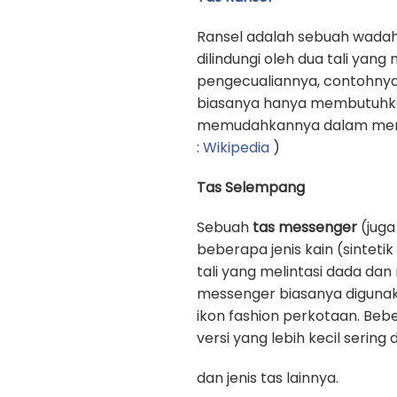
Ransel adalah sebuah wadah
dilindungi oleh dua tali yan
pengecualiannya, contohnya
biasanya hanya membutuhkan 
memudahkannya dalam memb
:
Wikipedia
)
Tas Selempang
Sebuah
tas messenger
(juga
beberapa jenis kain (sinteti
tali yang melintasi dada d
messenger biasanya digunak
ikon fashion perkotaan. Beb
versi yang lebih kecil sering
dan jenis tas lainnya.