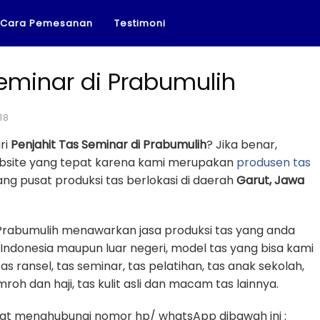
Cara Pemesanan
Testimoni
Seminar di Prabumulih
18
ri
Penjahit Tas Seminar di Prabumulih
? Jika benar,
ebsite yang tepat karena kami merupakan
produsen tas
g pusat produksi tas berlokasi di daerah
Garut, Jawa
i Prabumulih menawarkan jasa produksi tas yang anda
 Indonesia maupun luar negeri, model tas yang bisa kami
tas ransel, tas seminar, tas pelatihan, tas anak sekolah,
mroh dan haji, tas kulit asli dan macam tas lainnya.
t menghubungi nomor hp/ whatsApp dibawah ini :