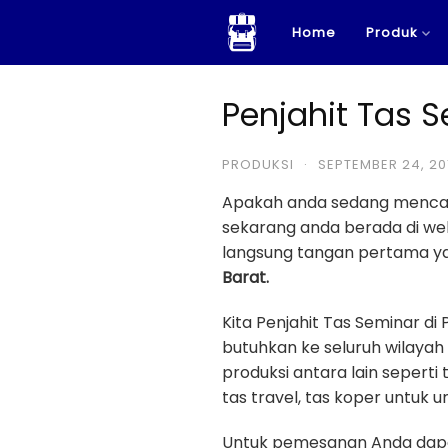
Skip
Home
Produk
to
content
Penjahit Tas 
PRODUKSI
·
SEPTEMBER 24, 20
Apakah anda sedang menca
sekarang anda berada di w
langsung tangan pertama yan
Barat.
Kita Penjahit Tas Seminar d
butuhkan ke seluruh wilayah
produksi antara lain seperti 
tas travel, tas koper untuk u
Untuk pemesanan Anda dapa