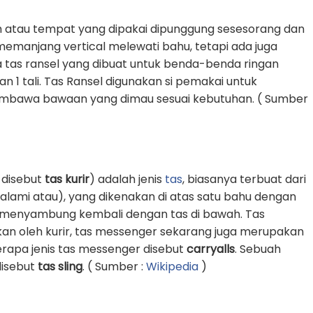
 atau tempat yang dipakai dipunggung sesesorang dan
g memanjang vertical melewati bahu, tetapi ada juga
 tas ransel yang dibuat untuk benda-benda ringan
1 tali. Tas Ransel digunakan si pemakai untuk
awa bawaan yang dimau sesuai kebutuhan. ( Sumber
 disebut
tas kurir
) adalah jenis
tas
, biasanya terbuat dari
k alami atau), yang dikenakan di atas satu bahu dengan
an menyambung kembali dengan tas di bawah. Tas
an oleh kurir, tas messenger sekarang juga merupakan
erapa jenis tas messenger disebut
carryalls
. Sebuah
 disebut
tas sling
. ( Sumber :
Wikipedia
)