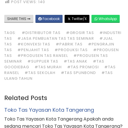
POST VIEWS:
140
SHARE THIS
Facebook
Twitter/X
WhatsApp
TAGS:
#DISTRIBUTOR TAS
#GROSIR TAS
#INDUSTRI
TAS
#JASA PEMBUATAN TAS TAS SEMINAR
#JUAL
TAS
#KONVEKSI TAS
#PABRIK TAS
#PENGRAJIN
TAS
#PENJAHIT TAS
#PRODUKSI TAS
#PRODUSEN
TAS
#PRODUSEN TAS RANSEL
#PRODUSEN TAS
SEMINAR
#SUPPLIER TAS
#TAS ANAK
#TAS
GOODIEBAG
#TAS MURAH
#TAS PROMOSI
#TAS
RANSEL
#TAS SEKOLAH
#TAS SPUNBOND
#TAS
ULANG TAHUN
Related Posts
Toko Tas Yayasan Kota Tangerang
Toko Tas Yayasan Kota Tangerang Apakah anda
sedang mencari Toko Tas Yayasan Kota Tangerang?