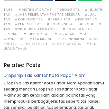
TAGS:
#DISTRIBUTOR TAS
#GROSIR TAS
#INDUSTRI
TAS
#JASA PEMBUATAN TAS TAS SEMINAR
#JUAL
TAS
#KONVEKSI TAS
#PABRIK TAS
#PENGRAJIN
TAS
#PENJAHIT TAS
#PRODUKSI TAS
#PRODUSEN
TAS
#PRODUSEN TAS RANSEL
#PRODUSEN TAS
SEMINAR
#SUPPLIER TAS
#TAS ANAK
#TAS
GOODIEBAG
#TAS MURAH
#TAS PROMOSI
#TAS
RANSEL
#TAS SEKOLAH
#TAS SPUNBOND
#TAS
ULANG TAHUN
Related Posts
Dropship Tas Kantor Kota Pagar Alam
Dropship Tas Kantor Kota Pagar Alam Apakah kamu
sedang mencari Dropship Tas Kantor Kota Pagar
Alam? Salam kenal kami adalah pabrik tas yang
memproduksi berbagai jenis tas seperti tas ransel,
tas seminar pelatihan, tas selempang, tas anak