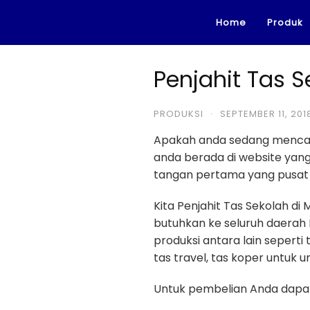
Skip
Home
Produk
to
content
Penjahit Tas S
PRODUKSI
·
SEPTEMBER 11, 201
Apakah anda sedang menca
anda berada di website ya
tangan pertama yang pusat 
Kita Penjahit Tas Sekolah di
butuhkan ke seluruh daerah 
produksi antara lain seperti 
tas travel, tas koper untuk umr
Untuk pembelian Anda dapat