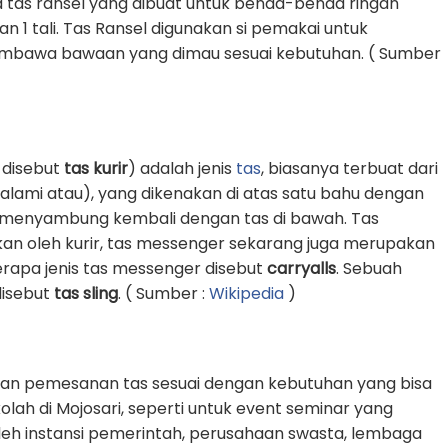
 tas ransel yang dibuat untuk benda-benda ringan
1 tali. Tas Ransel digunakan si pemakai untuk
awa bawaan yang dimau sesuai kebutuhan. ( Sumber
 disebut
tas kurir
) adalah jenis
tas
, biasanya terbuat dari
k alami atau), yang dikenakan di atas satu bahu dengan
an menyambung kembali dengan tas di bawah. Tas
an oleh kurir, tas messenger sekarang juga merupakan
erapa jenis tas messenger disebut
carryalls
. Sebuah
 disebut
tas sling
. ( Sumber :
Wikipedia
)
an pemesanan tas sesuai dengan kebutuhan yang bisa
kolah di Mojosari, seperti untuk event seminar yang
oleh instansi pemerintah, perusahaan swasta, lembaga