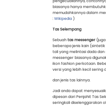
pengecualiannya, contohnya
biasanya hanya membutuhkan 
memudahkannya dalam memb
:
Wikipedia
)
Tas Selempang
Sebuah
tas messenger
(juga
beberapa jenis kain (sinteti
tali yang melintasi dada d
messenger biasanya digunak
ikon fashion perkotaan. Beb
versi yang lebih kecil sering
dan jenis tas lainnya.
Jadi anda dapat menyesuaik
dipesan dari Penjahit Tas Se
seringkali diselenggarakan 