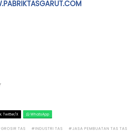
PABRIKTASGARUT.COM
r
Twitter/X
WhatsApp
GROSIR TAS
#INDUSTRI TAS
#JASA PEMBUATAN TAS TAS