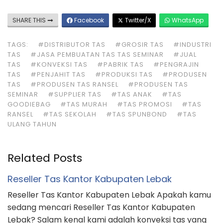
SHARE THIS
Facebook
Twitter/X
WhatsApp
TAGS:
#DISTRIBUTOR TAS
#GROSIR TAS
#INDUSTRI
TAS
#JASA PEMBUATAN TAS TAS SEMINAR
#JUAL
TAS
#KONVEKSI TAS
#PABRIK TAS
#PENGRAJIN
TAS
#PENJAHIT TAS
#PRODUKSI TAS
#PRODUSEN
TAS
#PRODUSEN TAS RANSEL
#PRODUSEN TAS
SEMINAR
#SUPPLIER TAS
#TAS ANAK
#TAS
GOODIEBAG
#TAS MURAH
#TAS PROMOSI
#TAS
RANSEL
#TAS SEKOLAH
#TAS SPUNBOND
#TAS
ULANG TAHUN
Related Posts
Reseller Tas Kantor Kabupaten Lebak
Reseller Tas Kantor Kabupaten Lebak Apakah kamu
sedang mencari Reseller Tas Kantor Kabupaten
Lebak? Salam kenal kami adalah konveksi tas yang