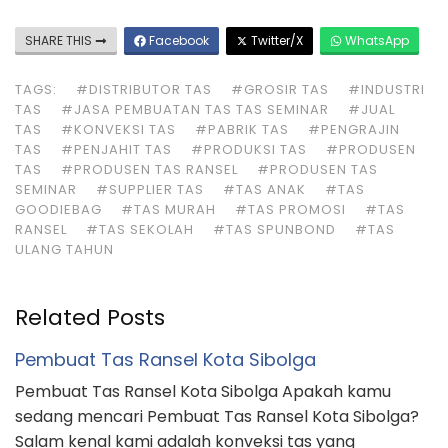
SHARE THIS
Facebook
Twitter/X
WhatsApp
TAGS:
#DISTRIBUTOR TAS
#GROSIR TAS
#INDUSTRI
TAS
#JASA PEMBUATAN TAS TAS SEMINAR
#JUAL
TAS
#KONVEKSI TAS
#PABRIK TAS
#PENGRAJIN
TAS
#PENJAHIT TAS
#PRODUKSI TAS
#PRODUSEN
TAS
#PRODUSEN TAS RANSEL
#PRODUSEN TAS
SEMINAR
#SUPPLIER TAS
#TAS ANAK
#TAS
GOODIEBAG
#TAS MURAH
#TAS PROMOSI
#TAS
RANSEL
#TAS SEKOLAH
#TAS SPUNBOND
#TAS
ULANG TAHUN
Related Posts
Pembuat Tas Ransel Kota Sibolga
Pembuat Tas Ransel Kota Sibolga Apakah kamu
sedang mencari Pembuat Tas Ransel Kota Sibolga?
Salam kenal kami adalah konveksi tas yang