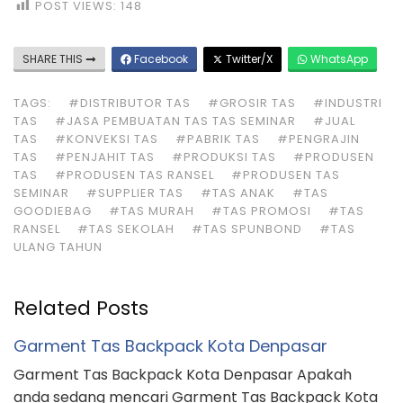
POST VIEWS:
148
SHARE THIS
Facebook
Twitter/X
WhatsApp
TAGS:
#DISTRIBUTOR TAS
#GROSIR TAS
#INDUSTRI
TAS
#JASA PEMBUATAN TAS TAS SEMINAR
#JUAL
TAS
#KONVEKSI TAS
#PABRIK TAS
#PENGRAJIN
TAS
#PENJAHIT TAS
#PRODUKSI TAS
#PRODUSEN
TAS
#PRODUSEN TAS RANSEL
#PRODUSEN TAS
SEMINAR
#SUPPLIER TAS
#TAS ANAK
#TAS
GOODIEBAG
#TAS MURAH
#TAS PROMOSI
#TAS
RANSEL
#TAS SEKOLAH
#TAS SPUNBOND
#TAS
ULANG TAHUN
Related Posts
Garment Tas Backpack Kota Denpasar
Garment Tas Backpack Kota Denpasar Apakah
anda sedang mencari Garment Tas Backpack Kota