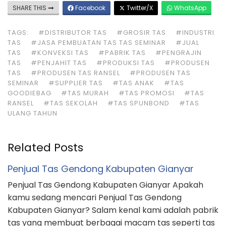
SHARE THIS
Facebook
Twitter/X
WhatsApp
TAGS:
#DISTRIBUTOR TAS
#GROSIR TAS
#INDUSTRI
TAS
#JASA PEMBUATAN TAS TAS SEMINAR
#JUAL
TAS
#KONVEKSI TAS
#PABRIK TAS
#PENGRAJIN
TAS
#PENJAHIT TAS
#PRODUKSI TAS
#PRODUSEN
TAS
#PRODUSEN TAS RANSEL
#PRODUSEN TAS
SEMINAR
#SUPPLIER TAS
#TAS ANAK
#TAS
GOODIEBAG
#TAS MURAH
#TAS PROMOSI
#TAS
RANSEL
#TAS SEKOLAH
#TAS SPUNBOND
#TAS
ULANG TAHUN
Related Posts
Penjual Tas Gendong Kabupaten Gianyar
Penjual Tas Gendong Kabupaten Gianyar Apakah
kamu sedang mencari Penjual Tas Gendong
Kabupaten Gianyar? Salam kenal kami adalah pabrik
tas yang membuat berbagai macam tas seperti tas