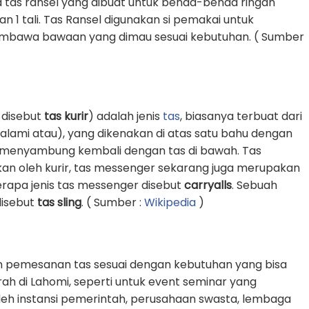
 tas ransel yang dibuat untuk benda-benda ringan
1 tali. Tas Ransel digunakan si pemakai untuk
awa bawaan yang dimau sesuai kebutuhan. ( Sumber
 disebut
tas kurir
) adalah jenis
tas
, biasanya terbuat dari
k alami atau), yang dikenakan di atas satu bahu dengan
an menyambung kembali dengan tas di bawah. Tas
an oleh kurir, tas messenger sekarang juga merupakan
erapa jenis tas messenger disebut
carryalls
. Sebuah
 disebut
tas sling
. ( Sumber :
Wikipedia
)
n pemesanan tas sesuai dengan kebutuhan yang bisa
rah di Lahomi, seperti untuk event seminar yang
oleh instansi pemerintah, perusahaan swasta, lembaga