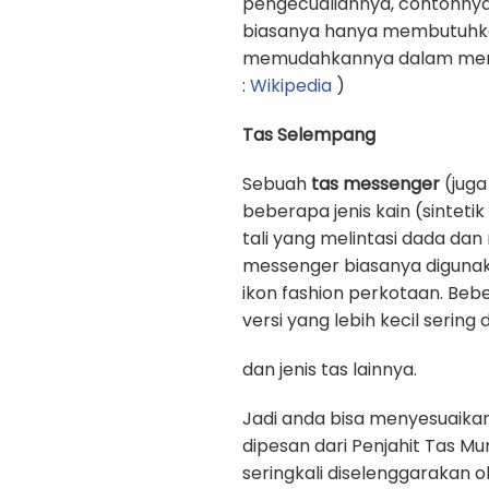
pengecualiannya, contohnya
biasanya hanya membutuhkan 
memudahkannya dalam memb
:
Wikipedia
)
Tas Selempang
Sebuah
tas messenger
(juga
beberapa jenis kain (sinteti
tali yang melintasi dada d
messenger biasanya digunak
ikon fashion perkotaan. Beb
versi yang lebih kecil sering
dan jenis tas lainnya.
Jadi anda bisa menyesuaika
dipesan dari Penjahit Tas Mu
seringkali diselenggarakan 