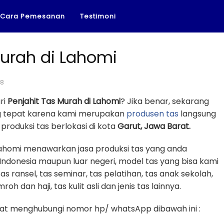
Cara Pemesanan
Testimoni
Murah di Lahomi
18
ri
Penjahit Tas Murah di Lahomi
? Jika benar, sekarang
ng tepat karena kami merupakan
produsen tas
langsung
roduksi tas berlokasi di kota
Garut, Jawa Barat.
Lahomi menawarkan jasa produksi tas yang anda
Indonesia maupun luar negeri, model tas yang bisa kami
tas ransel, tas seminar, tas pelatihan, tas anak sekolah,
oh dan haji, tas kulit asli dan jenis tas lainnya.
t menghubungi nomor hp/ whatsApp dibawah ini :