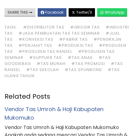
SHARE THIS
Facebook
Twitter/X
WhatsApp
TAGS:
#DISTRIBUTOR TAS
#GROSIR TAS
#INDUSTRI
TAS
#JASA PEMBUATAN TAS TAS SEMINAR
#JUAL
TAS
#KONVEKSI TAS
#PABRIK TAS
#PENGRAJIN
TAS
#PENJAHIT TAS
#PRODUKSI TAS
#PRODUSEN
TAS
#PRODUSEN TAS RANSEL
#PRODUSEN TAS
SEMINAR
#SUPPLIER TAS
#TAS ANAK
#TAS
GOODIEBAG
#TAS MURAH
#TAS PROMOSI
#TAS
RANSEL
#TAS SEKOLAH
#TAS SPUNBOND
#TAS
ULANG TAHUN
Related Posts
Vendor Tas Umroh & Haji Kabupaten
Mukomuko
Vendor Tas Umroh & Haji Kabupaten Mukomuko
Apakah anda sedang mencari Vendor Tas Umroh &