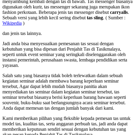
menyambung kembali dengan tas di bawah. Tas messenger biasanya
digunakan oleh kurir, tas messenger sekarang juga merupakan ikon
fashion perkotaan. Beberapa jenis tas messenger disebut
carryalls
.
Sebuah versi yang lebih kecil sering disebut
tas sling
. ( Sumber :
Wikipedia
)
dan jenis tas lainnya.
Jadi anda bisa menyesuaikan pemesanan tas sesuai dengan
kebutuhan yang bisa dipesan dari Penjahit Tas di Tasikmalaya,
seperti untuk event seminar yang seringkali diselenggarakan oleh
instansi pemerintah, perusahaan swasta, lembaga pendidikan serta
yayasan.
Salah satu yang biasanya tidak boleh terlewatkan dalam sebuah
kegiatan seminar adalah membawa barang keperluan seminar
tersebut, Agar dapat lebih mudah biasanya panitia akan
menyediakan tas seminar dalam kegiatan seminar tersebut, tas
seminar tersebut biasanya berisi keperluan barang bawaan seperti
souvenir, buku-buku saat berlangsungnya acara seminar tersebut.
Anda dapat memesan tas dengan jumlah banyak dari kami.
Kami memberikan pilihan yang fleksible kepada pemesan tas untuk
model tas, kualitas tas, serta anggaran perbuah tas, jadi anda dapat
memberikan keputusan sendiri sesuai dengan kebutuhan tas yang
akan pesan kepada Penjahit Tas di Tasikmalaya