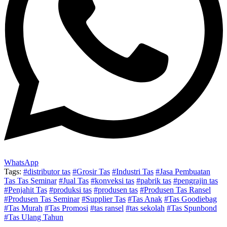
WhatsApp
Tags:
#distributor tas
#Grosir Tas
#Industri Tas
#Jasa Pembuatan
Tas Tas Seminar
#Jual Tas
#konveksi tas
#pabrik tas
#pengrajin tas
#Penjahit Tas
#produksi tas
#produsen tas
#Produsen Tas Ransel
#Produsen Tas Seminar
#Supplier Tas
#Tas Anak
#Tas Goodiebag
#Tas Murah
#Tas Promosi
#tas ransel
#tas sekolah
#Tas Spunbond
#Tas Ulang Tahun