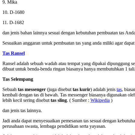
9. Mika
10. D-1680
11. D-1682
dan jenis bahan lainnya sesuai dengan kebutuhan pembuatan tas Anda
Sesuaikan anggaran untuk pembuatan tas yang anda miliki agar dapat 
Tas Ransel
Ransel adalah sebuah wadah atau tempat yang dipakai dipunggung sese
dibuat untuk benda-benda ringan biasanya hanya membutuhkan 1 ta
Tas Selempang
Sebuah
tas messenger
(juga disebut
tas kurir
) adalah jenis
tas
, bias
kembali dengan tas di bawah. Tas messenger biasanya digunakan oleh 
lebih kecil sering disebut
tas sling
. ( Sumber :
Wikipedia
)
dan jenis tas lainnya.
Jadi anda dapat menyesuaikan pemesanan tas sesuai dengan kebutuhan 
perusahaan swasta, lembaga pendidikan serta yayasan.