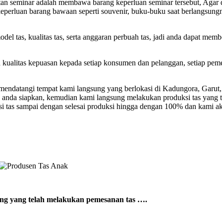
atan seminar adalah membawa barang keperluan seminar tersebut, Agar 
si keperluan barang bawaan seperti souvenir, buku-buku saat berlangsu
el tas, kualitas tas, serta anggaran perbuah tas, jadi anda dapat mem
a kualitas kepuasan kepada setiap konsumen dan pelanggan, setiap pem
ndatangi tempat kami langsung yang berlokasi di Kadungora, Garut, 
 anda siapkan, kemudian kami langsung melakukan produksi tas yang 
si tas sampai dengan selesai produksi hingga dengan 100% dan kami a
sung yang telah melakukan pemesanan tas ….