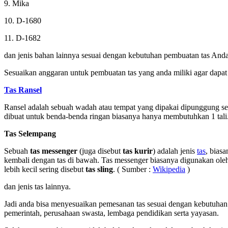
9. Mika
10. D-1680
11. D-1682
dan jenis bahan lainnya sesuai dengan kebutuhan pembuatan tas Anda
Sesuaikan anggaran untuk pembuatan tas yang anda miliki agar dapat 
Tas Ransel
Ransel adalah sebuah wadah atau tempat yang dipakai dipunggung sese
dibuat untuk benda-benda ringan biasanya hanya membutuhkan 1 ta
Tas Selempang
Sebuah
tas messenger
(juga disebut
tas kurir
) adalah jenis
tas
, bias
kembali dengan tas di bawah. Tas messenger biasanya digunakan oleh 
lebih kecil sering disebut
tas sling
. ( Sumber :
Wikipedia
)
dan jenis tas lainnya.
Jadi anda bisa menyesuaikan pemesanan tas sesuai dengan kebutuhan y
pemerintah, perusahaan swasta, lembaga pendidikan serta yayasan.