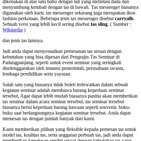
dikenakan di atas satu bahu dengan tali yang melintasi dada dan
menyambung kembali dengan tas di bawah. Tas messenger biasanya
digunakan oleh kurir, tas messenger sekarang juga merupakan ikon
fashion perkotaan. Beberapa jenis tas messenger disebut
carryalls
.
Sebuah versi yang lebih kecil sering disebut
tas sling
. ( Sumber :
Wikipedia
)
dan jenis tas lainnya.
Jadi anda dapat menyesuaikan pemesanan tas sesuai dengan
kebutuhan yang bisa dipesan dari Pengrajin Tas Seminar di
Padangpanjang, seperti untuk event seminar yang seringkali
diselenggarakan oleh instansi pemerintah, perusahaan swasta,
lembaga pendidikan serta yayasan.
Salah satu yang biasanya tidak boleh terlewatkan dalam sebuah
kegiatan seminar adalah membawa barang keperluan seminar
tersebut, Agar dapat lebih mudah biasanya panitia akan memberikan
tas seminar dalam acara seminar tersebut, tas seminar tersebut
biasanya berisi keperluan barang bawaan seperti souvenir, buku-
buku saat berlangsungnya kegiatan seminar tersebut. Anda dapat
memesan tas dengan jumlah banyak dari kami.
Kami memberikan pilihan yang fleksible kepada pemesan tas untuk
model tas, kualitas tas, serta anggaran perbuah tas, jadi anda dapat
memberikan keputusan sendiri sesuai dengan kebutuhan tas yang