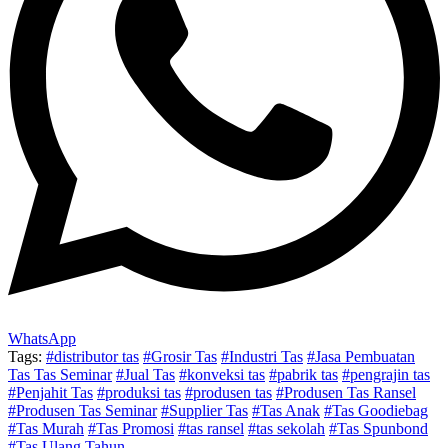
WhatsApp
Tags:
#distributor tas
#Grosir Tas
#Industri Tas
#Jasa Pembuatan
Tas Tas Seminar
#Jual Tas
#konveksi tas
#pabrik tas
#pengrajin tas
#Penjahit Tas
#produksi tas
#produsen tas
#Produsen Tas Ransel
#Produsen Tas Seminar
#Supplier Tas
#Tas Anak
#Tas Goodiebag
#Tas Murah
#Tas Promosi
#tas ransel
#tas sekolah
#Tas Spunbond
#Tas Ulang Tahun