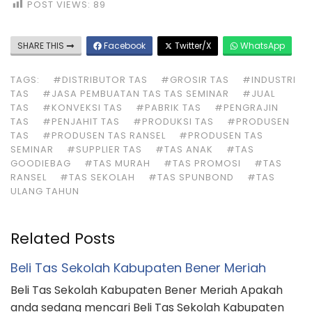
POST VIEWS:
89
SHARE THIS
Facebook
Twitter/X
WhatsApp
TAGS:
#DISTRIBUTOR TAS
#GROSIR TAS
#INDUSTRI
TAS
#JASA PEMBUATAN TAS TAS SEMINAR
#JUAL
TAS
#KONVEKSI TAS
#PABRIK TAS
#PENGRAJIN
TAS
#PENJAHIT TAS
#PRODUKSI TAS
#PRODUSEN
TAS
#PRODUSEN TAS RANSEL
#PRODUSEN TAS
SEMINAR
#SUPPLIER TAS
#TAS ANAK
#TAS
GOODIEBAG
#TAS MURAH
#TAS PROMOSI
#TAS
RANSEL
#TAS SEKOLAH
#TAS SPUNBOND
#TAS
ULANG TAHUN
Related Posts
Beli Tas Sekolah Kabupaten Bener Meriah
Beli Tas Sekolah Kabupaten Bener Meriah Apakah
anda sedang mencari Beli Tas Sekolah Kabupaten