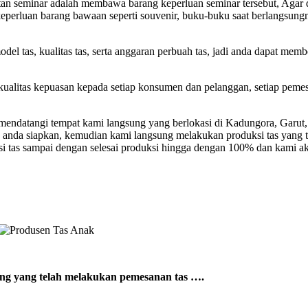
atan seminar adalah membawa barang keperluan seminar tersebut, Agar 
si keperluan barang bawaan seperti souvenir, buku-buku saat berlangsu
el tas, kualitas tas, serta anggaran perbuah tas, jadi anda dapat mem
 kualitas kepuasan kepada setiap konsumen dan pelanggan, setiap peme
ndatangi tempat kami langsung yang berlokasi di Kadungora, Garut, 
 anda siapkan, kemudian kami langsung melakukan produksi tas yang 
si tas sampai dengan selesai produksi hingga dengan 100% dan kami a
sung yang telah melakukan pemesanan tas ….