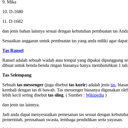
9. Mika
10. D-1680
11. D-1682
dan jenis bahan lainnya sesuai dengan kebutuhan pembuatan tas Anda
Sesuaikan anggaran untuk pembuatan tas yang anda miliki agar dapat 
Tas Ransel
Ransel adalah sebuah wadah atau tempat yang dipakai dipunggung sese
dibuat untuk benda-benda ringan biasanya hanya membutuhkan 1 ta
Tas Selempang
Sebuah
tas messenger
(juga disebut
tas kurir
) adalah jenis
tas
, bias
kembali dengan tas di bawah. Tas messenger biasanya digunakan oleh 
lebih kecil sering disebut
tas sling
. ( Sumber :
Wikipedia
)
dan jenis tas lainnya.
Jadi anda dapat menyesuaikan pemesanan tas sesuai dengan kebutuhan 
pemerintah, perusahaan swasta, lembaga pendidikan serta yayasan.