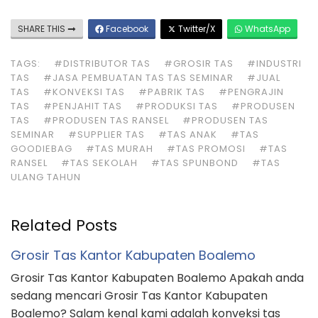
SHARE THIS
Facebook
Twitter/X
WhatsApp
TAGS:
#DISTRIBUTOR TAS
#GROSIR TAS
#INDUSTRI
TAS
#JASA PEMBUATAN TAS TAS SEMINAR
#JUAL
TAS
#KONVEKSI TAS
#PABRIK TAS
#PENGRAJIN
TAS
#PENJAHIT TAS
#PRODUKSI TAS
#PRODUSEN
TAS
#PRODUSEN TAS RANSEL
#PRODUSEN TAS
SEMINAR
#SUPPLIER TAS
#TAS ANAK
#TAS
GOODIEBAG
#TAS MURAH
#TAS PROMOSI
#TAS
RANSEL
#TAS SEKOLAH
#TAS SPUNBOND
#TAS
ULANG TAHUN
Related Posts
Grosir Tas Kantor Kabupaten Boalemo
Grosir Tas Kantor Kabupaten Boalemo Apakah anda
sedang mencari Grosir Tas Kantor Kabupaten
Boalemo? Salam kenal kami adalah konveksi tas