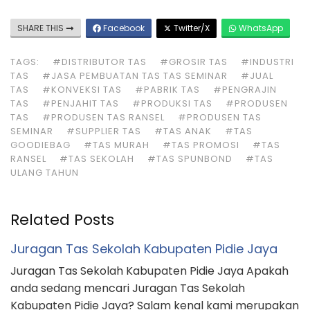
SHARE THIS
Facebook
Twitter/X
WhatsApp
TAGS:
#DISTRIBUTOR TAS
#GROSIR TAS
#INDUSTRI
TAS
#JASA PEMBUATAN TAS TAS SEMINAR
#JUAL
TAS
#KONVEKSI TAS
#PABRIK TAS
#PENGRAJIN
TAS
#PENJAHIT TAS
#PRODUKSI TAS
#PRODUSEN
TAS
#PRODUSEN TAS RANSEL
#PRODUSEN TAS
SEMINAR
#SUPPLIER TAS
#TAS ANAK
#TAS
GOODIEBAG
#TAS MURAH
#TAS PROMOSI
#TAS
RANSEL
#TAS SEKOLAH
#TAS SPUNBOND
#TAS
ULANG TAHUN
Related Posts
Juragan Tas Sekolah Kabupaten Pidie Jaya
Juragan Tas Sekolah Kabupaten Pidie Jaya Apakah
anda sedang mencari Juragan Tas Sekolah
Kabupaten Pidie Jaya? Salam kenal kami merupakan