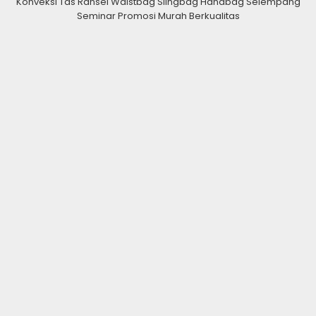
Konveksi Tas Ransel Waistbag Slingbag Handbag Selempang
Seminar Promosi Murah Berkualitas