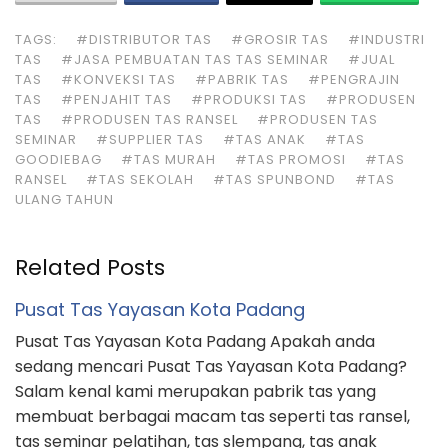
TAGS:
#DISTRIBUTOR TAS
#GROSIR TAS
#INDUSTRI
TAS
#JASA PEMBUATAN TAS TAS SEMINAR
#JUAL
TAS
#KONVEKSI TAS
#PABRIK TAS
#PENGRAJIN
TAS
#PENJAHIT TAS
#PRODUKSI TAS
#PRODUSEN
TAS
#PRODUSEN TAS RANSEL
#PRODUSEN TAS
SEMINAR
#SUPPLIER TAS
#TAS ANAK
#TAS
GOODIEBAG
#TAS MURAH
#TAS PROMOSI
#TAS
RANSEL
#TAS SEKOLAH
#TAS SPUNBOND
#TAS
ULANG TAHUN
Related Posts
Pusat Tas Yayasan Kota Padang
Pusat Tas Yayasan Kota Padang Apakah anda
sedang mencari Pusat Tas Yayasan Kota Padang?
Salam kenal kami merupakan pabrik tas yang
membuat berbagai macam tas seperti tas ransel,
tas seminar pelatihan, tas slempang, tas anak