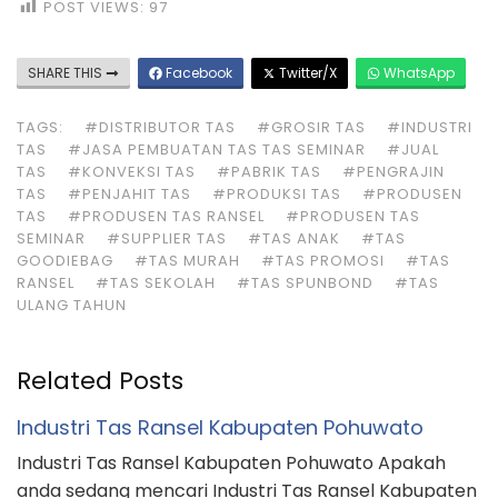
POST VIEWS:
97
SHARE THIS
Facebook
Twitter/X
WhatsApp
TAGS:
#DISTRIBUTOR TAS
#GROSIR TAS
#INDUSTRI
TAS
#JASA PEMBUATAN TAS TAS SEMINAR
#JUAL
TAS
#KONVEKSI TAS
#PABRIK TAS
#PENGRAJIN
TAS
#PENJAHIT TAS
#PRODUKSI TAS
#PRODUSEN
TAS
#PRODUSEN TAS RANSEL
#PRODUSEN TAS
SEMINAR
#SUPPLIER TAS
#TAS ANAK
#TAS
GOODIEBAG
#TAS MURAH
#TAS PROMOSI
#TAS
RANSEL
#TAS SEKOLAH
#TAS SPUNBOND
#TAS
ULANG TAHUN
Related Posts
Industri Tas Ransel Kabupaten Pohuwato
Industri Tas Ransel Kabupaten Pohuwato Apakah
anda sedang mencari Industri Tas Ransel Kabupaten