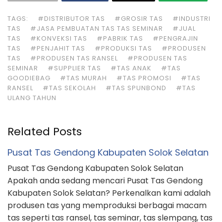
TAGS:
#DISTRIBUTOR TAS
#GROSIR TAS
#INDUSTRI
TAS
#JASA PEMBUATAN TAS TAS SEMINAR
#JUAL
TAS
#KONVEKSI TAS
#PABRIK TAS
#PENGRAJIN
TAS
#PENJAHIT TAS
#PRODUKSI TAS
#PRODUSEN
TAS
#PRODUSEN TAS RANSEL
#PRODUSEN TAS
SEMINAR
#SUPPLIER TAS
#TAS ANAK
#TAS
GOODIEBAG
#TAS MURAH
#TAS PROMOSI
#TAS
RANSEL
#TAS SEKOLAH
#TAS SPUNBOND
#TAS
ULANG TAHUN
Related Posts
Pusat Tas Gendong Kabupaten Solok Selatan
Pusat Tas Gendong Kabupaten Solok Selatan
Apakah anda sedang mencari Pusat Tas Gendong
Kabupaten Solok Selatan? Perkenalkan kami adalah
produsen tas yang memproduksi berbagai macam
tas seperti tas ransel, tas seminar, tas slempang, tas