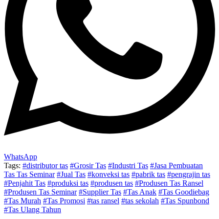
WhatsApp
Tags:
#distributor tas
#Grosir Tas
#Industri Tas
#Jasa Pembuatan
Tas Tas Seminar
#Jual Tas
#konveksi tas
#pabrik tas
#pengrajin tas
#Penjahit Tas
#produksi tas
#produsen tas
#Produsen Tas Ransel
#Produsen Tas Seminar
#Supplier Tas
#Tas Anak
#Tas Goodiebag
#Tas Murah
#Tas Promosi
#tas ransel
#tas sekolah
#Tas Spunbond
#Tas Ulang Tahun