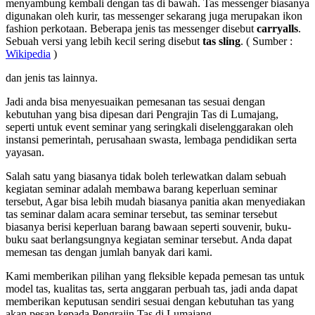
menyambung kembali dengan tas di bawah. Tas messenger biasanya
digunakan oleh kurir, tas messenger sekarang juga merupakan ikon
fashion perkotaan. Beberapa jenis tas messenger disebut
carryalls
.
Sebuah versi yang lebih kecil sering disebut
tas sling
. ( Sumber :
Wikipedia
)
dan jenis tas lainnya.
Jadi anda bisa menyesuaikan pemesanan tas sesuai dengan
kebutuhan yang bisa dipesan dari Pengrajin Tas di Lumajang,
seperti untuk event seminar yang seringkali diselenggarakan oleh
instansi pemerintah, perusahaan swasta, lembaga pendidikan serta
yayasan.
Salah satu yang biasanya tidak boleh terlewatkan dalam sebuah
kegiatan seminar adalah membawa barang keperluan seminar
tersebut, Agar bisa lebih mudah biasanya panitia akan menyediakan
tas seminar dalam acara seminar tersebut, tas seminar tersebut
biasanya berisi keperluan barang bawaan seperti souvenir, buku-
buku saat berlangsungnya kegiatan seminar tersebut. Anda dapat
memesan tas dengan jumlah banyak dari kami.
Kami memberikan pilihan yang fleksible kepada pemesan tas untuk
model tas, kualitas tas, serta anggaran perbuah tas, jadi anda dapat
memberikan keputusan sendiri sesuai dengan kebutuhan tas yang
akan pesan kepada Pengrajin Tas di Lumajang