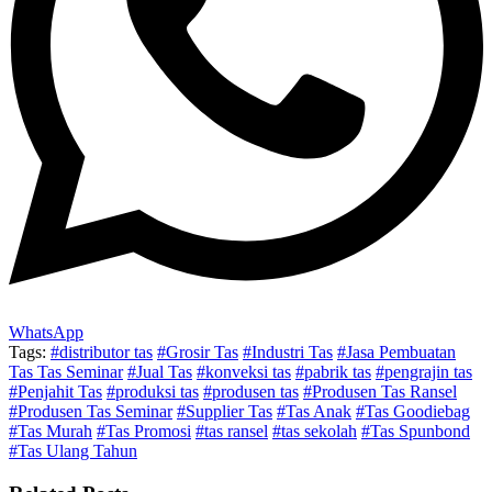
WhatsApp
Tags:
#distributor tas
#Grosir Tas
#Industri Tas
#Jasa Pembuatan
Tas Tas Seminar
#Jual Tas
#konveksi tas
#pabrik tas
#pengrajin tas
#Penjahit Tas
#produksi tas
#produsen tas
#Produsen Tas Ransel
#Produsen Tas Seminar
#Supplier Tas
#Tas Anak
#Tas Goodiebag
#Tas Murah
#Tas Promosi
#tas ransel
#tas sekolah
#Tas Spunbond
#Tas Ulang Tahun